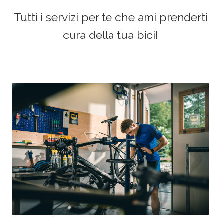
g
Tutti i servizi per te che ami prenderti
a
cura della tua bici!
t
i
o
n