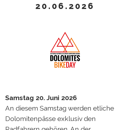
20.06.2026
g
a
t
i
o
n
Samstag 20. Juni 2026
An diesem Samstag werden etliche
Dolomitenpässe exklusiv den
Radfahrern gehören. An der