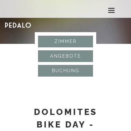
T
o
g
ZIMMER
g
ANGEBOTE
l
BUCHUNG
e
n
a
DOLOMITES
v
BIKE DAY -
i