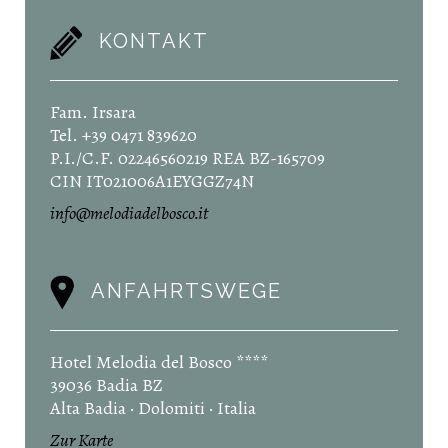
KONTAKT
Fam. Irsara
Tel. +39 0471 839620
P.I./C.F. 02246560219 REA BZ-165709
CIN IT021006A1EYGGZ74N
info@melodiadelbosco.it
ANFAHRTSWEGE
Hotel Melodia del Bosco ****
39036 Badia BZ
Alta Badia · Dolomiti · Italia
Zur Karte