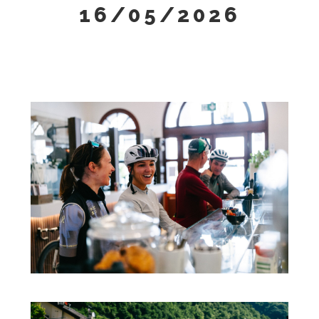
16/05/2026
g
a
t
i
o
n