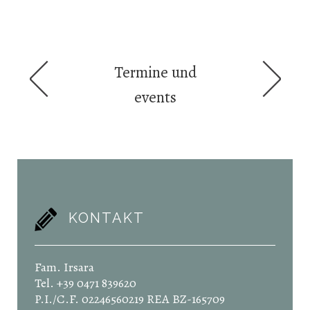
Termine und
events
KONTAKT
Fam. Irsara
Tel. +39 0471 839620
P.I./C.F. 02246560219 REA BZ-165709