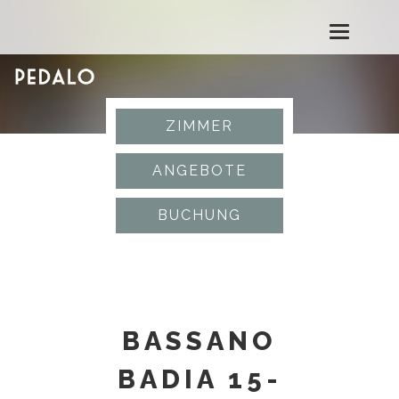
T
o
g
ZIMMER
g
ANGEBOTE
l
BUCHUNG
e
n
a
BASSANO
v
BADIA 15-
i